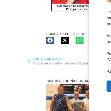
Ut
na
pr
COMPÁRTELO EN REDES SI TE HA GUS
As
pa
Pu
ENTRADA ANTERIOR
"
V
Así será la séptima edición de Ourense ICC Week
Pa
TAMBIÉN PODRÍA GUSTARTE: