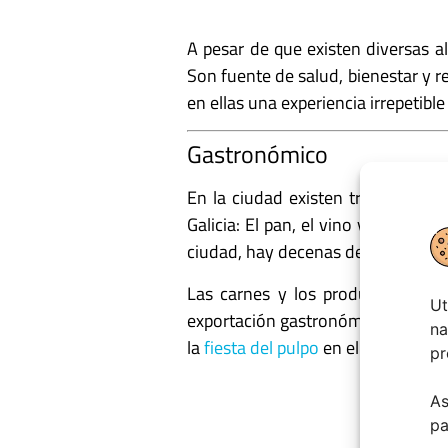
A pesar de que existen diversas a
Son fuente de salud, bienestar y re
en ellas una experiencia irrepetible 
Gastronómico
En la ciudad existen tres citas 
Galicia: El pan, el vino y la carne
ciudad, hay decenas de restaurante
Las carnes y los productos del m
Ut
exportación gastronómica al resto
na
la
fiesta del pulpo
en el municipio d
pr
As
pa