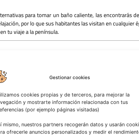
lternativas para tomar un baño caliente, las encontrarás de
lajación, por lo que sus habitantes las visitan en cualquier
en tu viaje a la península.
gastronómicas imperdibles. Aquí se producen unos de los 
. Tomar un vino Ourense es una experiencia obligada para cua
s y bares que ofrecen copas de estos deliciosos vinos.
Gestionar cookies
ar son la bandera gastronómica de la provincia. El pulpo,
ilizamos cookies propias y de terceros, para mejorar la
 de las provincias españolas, y por ello, se celebra anualm
vegación y mostrarte información relacionada con tus
e Carballino.
eferencias (por ejemplo páginas visitadas)
í mismo, nuestros partners recogerán datos y usarán cook
ra ofrecerle anuncios personalizados y medir el rendimient