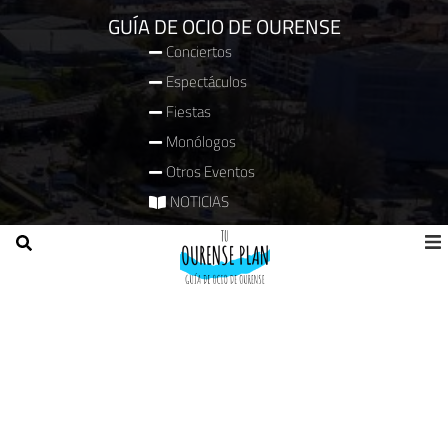
GUÍA DE OCIO DE OURENSE
Conciertos
Espectáculos
Fiestas
Monólogos
Otros Eventos
NOTICIAS
PUBLIRREPORTAJES
COMPRA ENTRADAS
PUBLICÍTATE
En el Centro Comercial Pontevella
Pantallas en Parking y Mercados de Ourense
En taxis de Ourense y Galicia
Quiero publicar mi evento