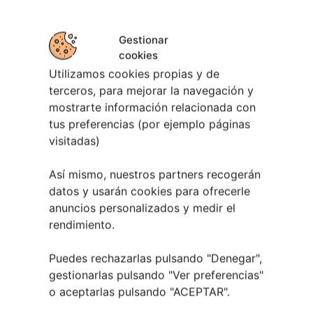
Gestionar
cookies
Utilizamos cookies propias y de
terceros, para mejorar la navegación y
mostrarte información relacionada con
Te lo explicamos
tus preferencias (por ejemplo páginas
visitadas)
Así mismo, nuestros partners recogerán
datos y usarán cookies para ofrecerle
anuncios personalizados y medir el
¡HAZ QUE TU NEGOCIO SE VEA!
rendimiento.
MÁS VISIBILIDAD > MÁS CLIENTES >
MÁS NEGOCIO
Puedes rechazarlas pulsando "Denegar",
· Contrata 1 mes y te regalamos otro
gestionarlas pulsando "
Ver preferencias
"
o aceptarlas pulsando "ACEPTAR".
más ·