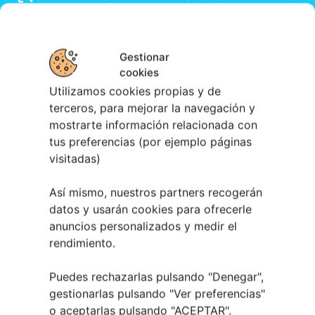
EVENTOS DE TU CIUDAD?
Gestionar
cookies
Utilizamos cookies propias y de
terceros, para mejorar la navegación y
mostrarte información relacionada con
tus preferencias (por ejemplo páginas
Te lo explicamos
visitadas)
Así mismo, nuestros partners recogerán
datos y usarán cookies para ofrecerle
anuncios personalizados y medir el
rendimiento.
¡HAZ QUE TU NEGOCIO SE VEA!
Puedes rechazarlas pulsando "Denegar",
MÁS VISIBILIDAD > MÁS CLIENTES >
gestionarlas pulsando "
Ver preferencias
"
MÁS NEGOCIO
o aceptarlas pulsando "ACEPTAR".