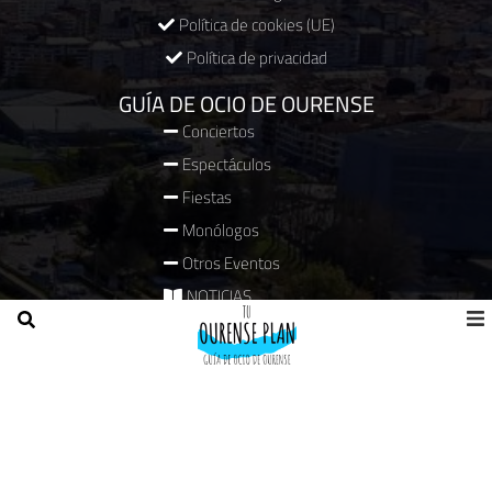
Política de cookies (UE)
Política de privacidad
GUÍA DE OCIO DE OURENSE
Conciertos
Espectáculos
Fiestas
Monólogos
Otros Eventos
NOTICIAS
PUBLIRREPORTAJES
COMPRA ENTRADAS
PUBLICÍTATE
En el Centro Comercial Pontevella
Pantallas en Parking y Mercados de Ourense