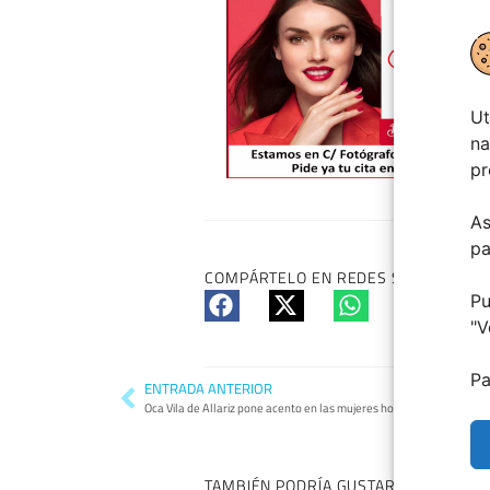
Ut
na
pr
As
pa
COMPÁRTELO EN REDES SI TE HA GUS
Pu
"
V
Pa
ENTRADA ANTERIOR
Oca Vila de Allariz pone acento en las mujeres hosteleras
TAMBIÉN PODRÍA GUSTARTE: