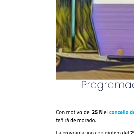
Programaci
Con motivo del
25 N
el
concello d
teñirá de morado.
La programación con motivo del
2