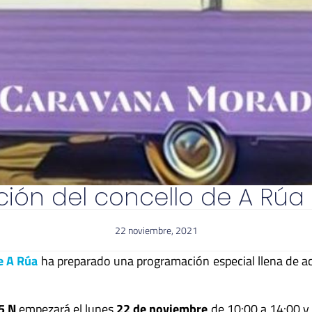
ón del concello de A Rúa 
22 noviembre, 2021
e A Rúa
ha preparado una programación especial llena de act
5 N
empezará el lunes
22 de noviembre
de 10:00 a 14:00 y 