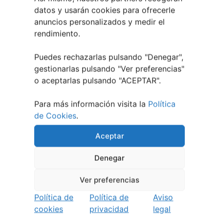
datos y usarán cookies para ofrecerle
anuncios personalizados y medir el
rendimiento.
ENTRADA ANTERIOR
ENTRADA SIGUIENTE
El Compadre, un viaje por los sabores de México
Ourense acogerá la I Feria de Educación los días 2 y 3 de abril
Puedes rechazarlas pulsando "Denegar",
gestionarlas pulsando "
Ver preferencias
"
o aceptarlas pulsando "ACEPTAR".
Para más información visita la
Política
de Cookies
.
TAMBIÉN PODRÍA GUSTARTE:
Aceptar
Denegar
Ver preferencias
Política de
Política de
Aviso
cookies
privacidad
legal