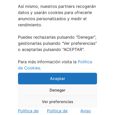
Así mismo, nuestros partners recogerán
datos y usarán cookies para ofrecerle
anuncios personalizados y medir el
rendimiento.
Puedes rechazarlas pulsando "Denegar",
gestionarlas pulsando "
Ver preferencias
"
o aceptarlas pulsando "ACEPTAR".
Para más información visita la
Política
de Cookies
.
1 julio, 2026
Aceptar
Noites de Cine 2026 | O
Barco de Valdeorras
Denegar
Ver preferencias
Política de
Política de
Aviso