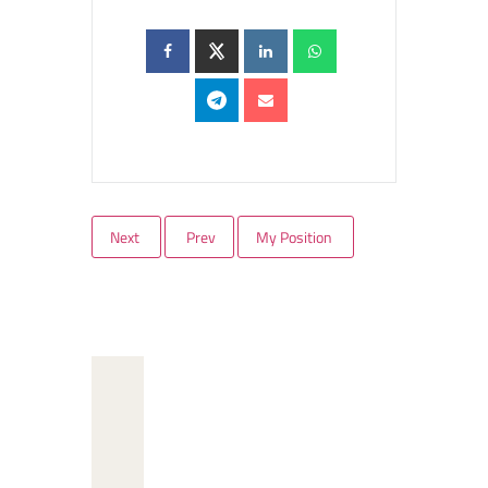
Next
Prev
My Position