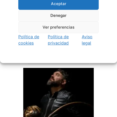
Aceptar
Denegar
Ver preferencias
Política de
Política de
Aviso
1 julio, 2026
cookies
privacidad
legal
Noites de Cine 2026 | O
Barco de Valdeorras