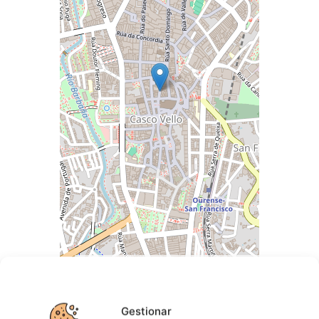
Leaflet
| ©
OpenStreetMap
contributors
Gestionar