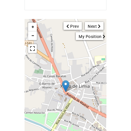
Prev
Next
+
−
My Position