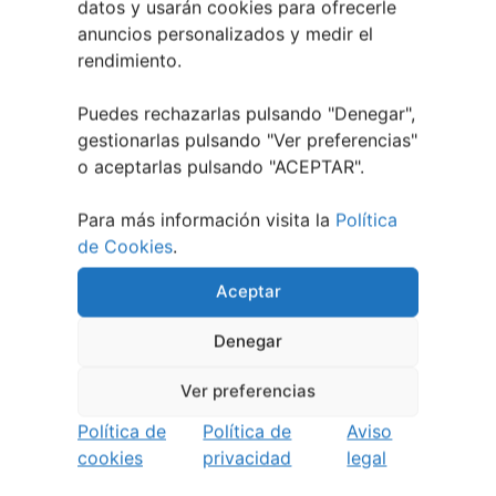
datos y usarán cookies para ofrecerle
anuncios personalizados y medir el
rendimiento.
Puedes rechazarlas pulsando "Denegar",
gestionarlas pulsando "
Ver preferencias
"
o aceptarlas pulsando "ACEPTAR".
Para más información visita la
Política
1 julio, 2026
de Cookies
.
Noites de Cine 2026 | O
Barco de Valdeorras
Aceptar
Denegar
Ver preferencias
Política de
Política de
Aviso
cookies
privacidad
legal