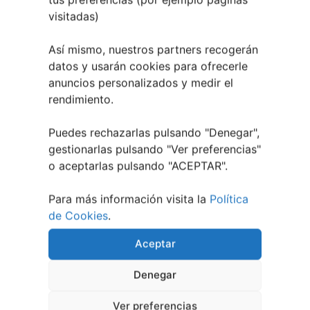
visitadas)
EVENTOS RELACIONADOS
Así mismo, nuestros partners recogerán
datos y usarán cookies para ofrecerle
anuncios personalizados y medir el
rendimiento.
Puedes rechazarlas pulsando "Denegar",
gestionarlas pulsando "
Ver preferencias
"
o aceptarlas pulsando "ACEPTAR".
Para más información visita la
Política
de Cookies
.
Aceptar
1 julio, 2026
Denegar
Noites de Cine 2026 | O
Barco de Valdeorras
Ver preferencias