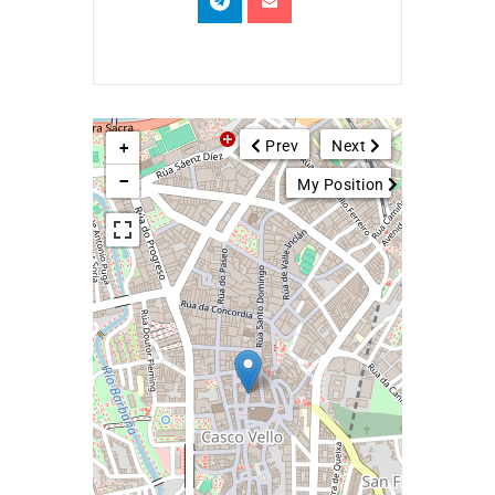
Prev
Next
+
−
My Position