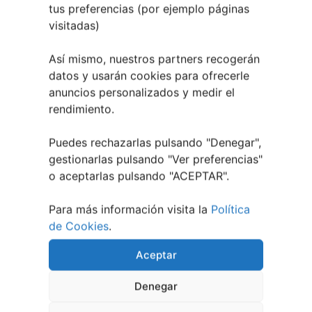
tus preferencias (por ejemplo páginas
visitadas)
Así mismo, nuestros partners recogerán
datos y usarán cookies para ofrecerle
anuncios personalizados y medir el
rendimiento.
Puedes rechazarlas pulsando "Denegar",
1 julio, 2026
gestionarlas pulsando "
Ver preferencias
"
Noites de Cine 2026 | O
o aceptarlas pulsando "ACEPTAR".
Barco de Valdeorras
Para más información visita la
Política
de Cookies
.
Aceptar
Denegar