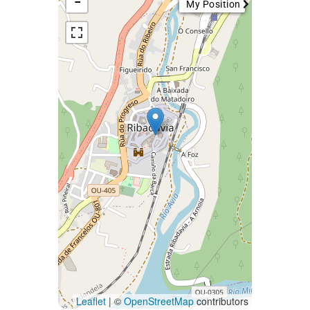
−
My Position
Leaflet
| ©
OpenStreetMap
contributors