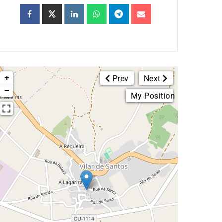
+
Prev
Next
−
My Position