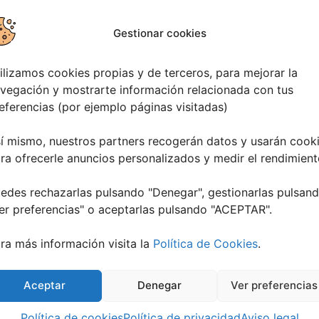
1
1
2
2
5
5
6
6
1
0
0
6
5
5
Gestionar cookies
MINUTOS
SEGUNDOS
ilizamos cookies propias y de terceros, para mejorar la
vegación y mostrarte información relacionada con tus
eferencias (por ejemplo páginas visitadas)
í mismo, nuestros partners recogerán datos y usarán cook
ra ofrecerle anuncios personalizados y medir el rendimient
edes rechazarlas pulsando "Denegar", gestionarlas pulsan
er preferencias
" o aceptarlas pulsando "ACEPTAR".
ra más información visita la
Política de Cookies
.
Aceptar
Denegar
Ver preferencias
Política de cookies
Política de privacidad
Aviso legal