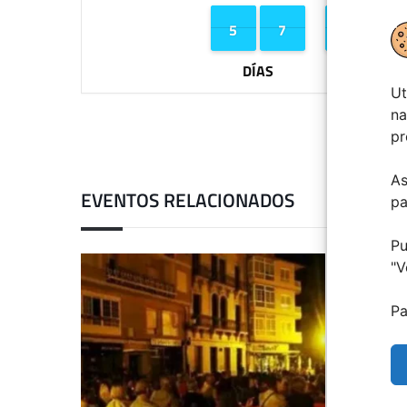
4
4
5
5
6
6
7
7
1
1
2
2
9
9
0
0
DÍAS
HORAS
Ut
na
pr
As
EVENTOS RELACIONADOS
pa
Pu
"
V
Pa