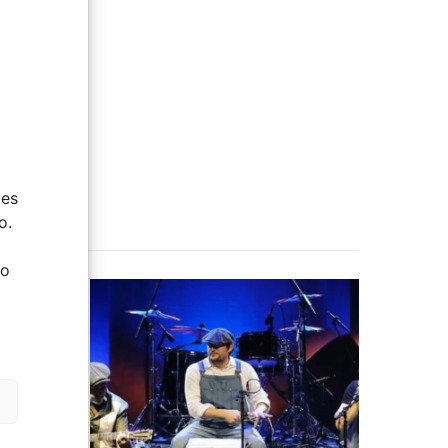
ies
o.
do