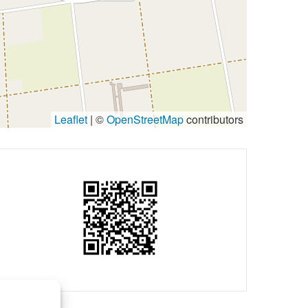
Leaflet
| ©
OpenStreetMap
contributors