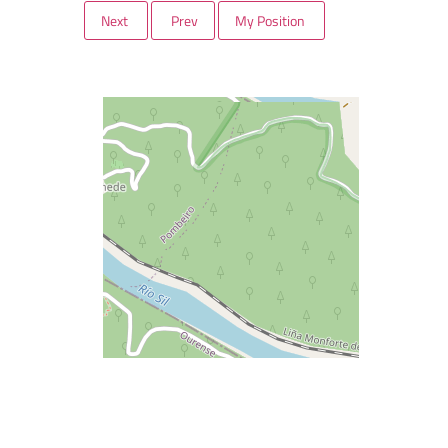
Next
Prev
My Position