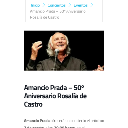
Inicio
Conciertos
Eventos
Amancio Prada – 50º Aniversario
Rosalía de Castro
Amancio Prada – 50º
Aniversario Rosalía de
Castro
Amancio Prada
ofrecerá un concierto el próximo
7 de agosto
, a las
20:00 horas
, en el