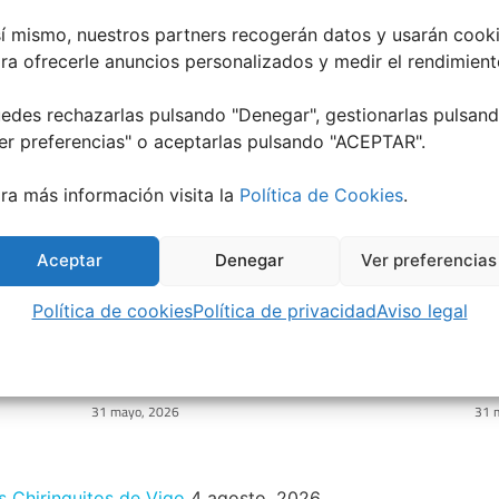
Entrada Siguien
í mismo, nuestros partners recogerán datos y usarán cook
ra ofrecerle anuncios personalizados y medir el rendimient
edes rechazarlas pulsando "Denegar", gestionarlas pulsan
er preferencias
" o aceptarlas pulsando "ACEPTAR".
ra más información visita la
Política de Cookies
.
Aceptar
Denegar
Ver preferencias
Política de cookies
Política de privacidad
Aviso legal
Verano Cultural de Seixalbo 2026
A 
de
31 mayo, 2026
31 
s Chiringuitos de Vigo
4 agosto, 2026