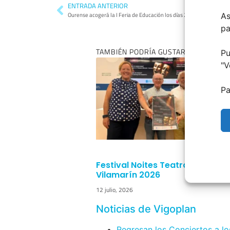
ENTRADA ANTERIOR
Ourense acogerá la I Feria de Educación los días 2 y 3 de abril
As
pa
TAMBIÉN PODRÍA GUSTARTE:
Pu
"
V
Pa
Festival Noites Teatrais de
Vilamarín 2026
12 julio, 2026
Noticias de Vigoplan
Regresan los Conciertos a lo