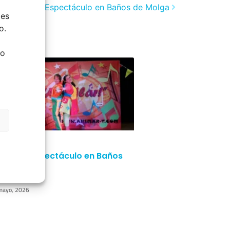
te
A bailar! | Espectáculo en Baños de Molga
ies
o.
do
bailar! | Espectáculo en Baños
 Molga
mayo, 2026