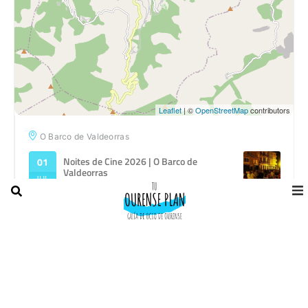
Leaflet
| ©
OpenStreetMap
contributors
O Barco de Valdeorras
Noites de Cine 2026 | O Barco de
01
Valdeorras
JUL
VII Terrasón | O Barco de Valdeorras
02
AGO
Festa de Vilanova 2026 | O Barco de
14
Valdeorras
AGO
21:30
28
Abraham Cupeiro | Os Sons Esquecidos
AGO