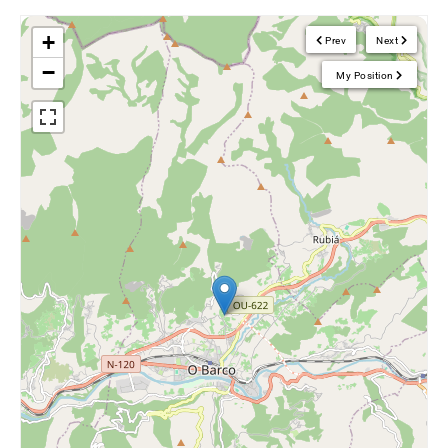
+
Prev
Next
−
My Position