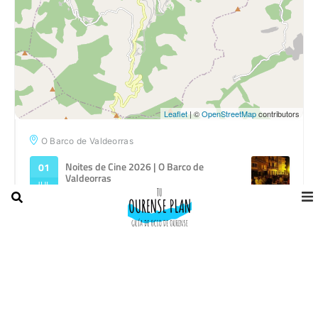
Leaflet
| ©
OpenStreetMap
contributors
O Barco de Valdeorras
Noites de Cine 2026 | O Barco de
01
Valdeorras
JUL
VII Terrasón | O Barco de Valdeorras
02
AGO
Festa de Vilanova 2026 | O Barco de
14
Valdeorras
AGO
21:30
28
Abraham Cupeiro | Os Sons Esquecidos
AGO