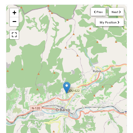
+
Prev
Next
−
My Position